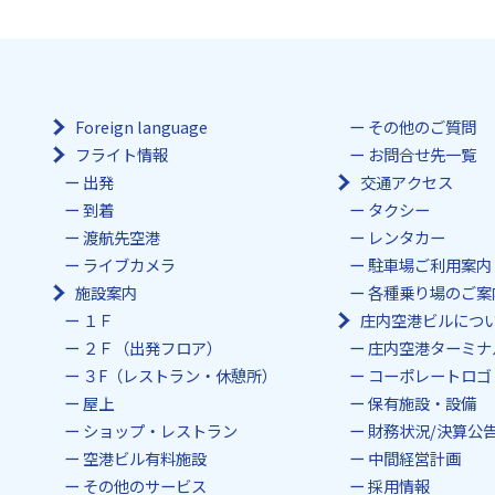
Foreign language
その他のご質問
フライト情報
お問合せ先一覧
出発
交通アクセス
到着
タクシー
渡航先空港
レンタカー
ライブカメラ
駐車場ご利用案内
施設案内
各種乗り場のご案
１Ｆ
庄内空港ビルにつ
２Ｆ（出発フロア）
庄内空港ターミナ
３F（レストラン・休憩所）
コーポレートロゴ
屋上
保有施設・設備
ショップ・レストラン
財務状況/決算公
空港ビル有料施設
中間経営計画
その他のサービス
採用情報