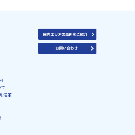
内
いて
ル沿革
告