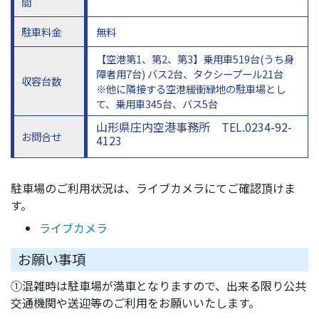
間
駐車料金
無料
【空港第1、第2、第3】乗用車519台(うち身
障者用7台) バス2台、タクシープール21台
収容台数
※他に隣接する空港緩衝緑地の駐車場とし
て、乗用車345台、バス5台
山形県庄内空港事務所 TEL.0234-92-
お問合せ
4123
駐車場のご利用状況は、ライブカメラにてご確認頂けま
す。
ライブカメラ
お願い事項
①混雑時は駐車場が満車となりますので、出来る限り公共
交通機関や送迎等のご利用をお願いいたします。