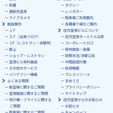
到着
タクシー
渡航先空港
レンタカー
ライブカメラ
駐車場ご利用案内
施設案内
各種乗り場のご案内
１Ｆ
庄内空港ビルについて
２Ｆ（出発フロア）
庄内空港ターミナル沿革
３F（レストラン・休憩所）
コーポレートロゴ
屋上
保有施設・設備
ショップ・レストラン
財務状況/決算公告
空港ビル有料施設
中間経営計画
その他のサービス
採用情報
バリアフリー情報
プレスリリース
よくある質問
まめうさ
航空券に関するご質問
プライバシーポリシー
空港施設に関するご質問
サイトマップ
飛行機・フライトに関する
庄内空港からのお知らせ
ご質問
お知らせ
駐車場に関するご質問
キャンペーン