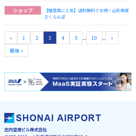
ショップ
【贈答用に人気】送料無料でお得！山形県産
さくらんぼ
«
1
2
3
4
5
...
10
...
»
最後 »
庄内空港ビル株式会社