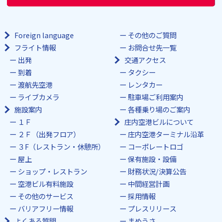
Foreign language
その他のご質問
フライト情報
お問合せ先一覧
出発
交通アクセス
到着
タクシー
渡航先空港
レンタカー
ライブカメラ
駐車場ご利用案内
施設案内
各種乗り場のご案内
１Ｆ
庄内空港ビルについて
２Ｆ（出発フロア）
庄内空港ターミナル沿革
３F（レストラン・休憩所）
コーポレートロゴ
屋上
保有施設・設備
ショップ・レストラン
財務状況/決算公告
空港ビル有料施設
中間経営計画
その他のサービス
採用情報
バリアフリー情報
プレスリリース
よくある質問
まめうさ