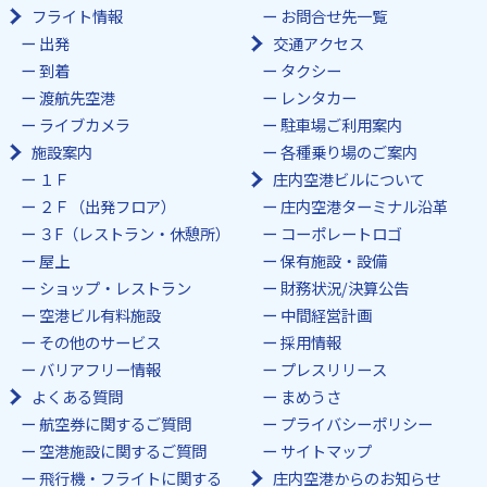
フライト情報
お問合せ先一覧
出発
交通アクセス
到着
タクシー
渡航先空港
レンタカー
ライブカメラ
駐車場ご利用案内
施設案内
各種乗り場のご案内
１Ｆ
庄内空港ビルについて
２Ｆ（出発フロア）
庄内空港ターミナル沿革
３F（レストラン・休憩所）
コーポレートロゴ
屋上
保有施設・設備
ショップ・レストラン
財務状況/決算公告
空港ビル有料施設
中間経営計画
その他のサービス
採用情報
バリアフリー情報
プレスリリース
よくある質問
まめうさ
航空券に関するご質問
プライバシーポリシー
空港施設に関するご質問
サイトマップ
飛行機・フライトに関する
庄内空港からのお知らせ