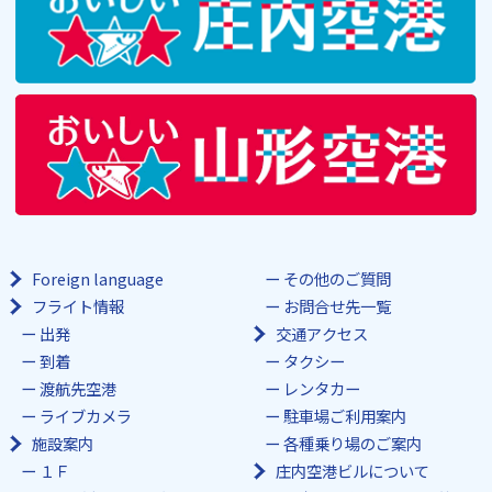
Foreign language
その他のご質問
フライト情報
お問合せ先一覧
出発
交通アクセス
到着
タクシー
渡航先空港
レンタカー
ライブカメラ
駐車場ご利用案内
施設案内
各種乗り場のご案内
１Ｆ
庄内空港ビルについて