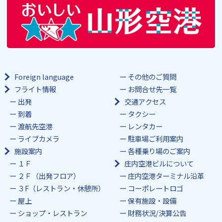
Foreign language
その他のご質問
フライト情報
お問合せ先一覧
出発
交通アクセス
到着
タクシー
渡航先空港
レンタカー
ライブカメラ
駐車場ご利用案内
施設案内
各種乗り場のご案内
１Ｆ
庄内空港ビルについて
２Ｆ（出発フロア）
庄内空港ターミナル沿革
３F（レストラン・休憩所）
コーポレートロゴ
屋上
保有施設・設備
ショップ・レストラン
財務状況/決算公告