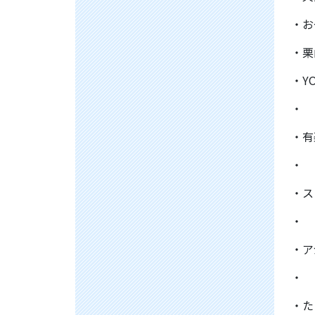
・お
・栗
・Y
・ 
・有
・
・ス
・
・ア
・ 
・た