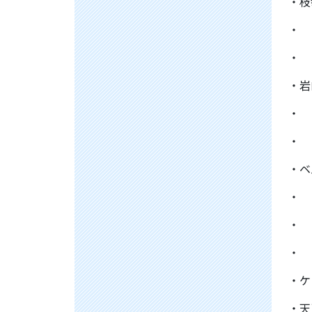
・枝
・
・
・岩
・
・
・ベ
・
・ 
・ 
・ケ
・天