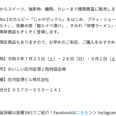
からスイーツ、海産物、麺類、カレーまで種類豊富に販売しま
No.1のカルビー「じゃがポックル」をはじめ、プティ・シェ
ルト」、佐藤水産「鮭ルイベ漬け」、すみれ「味噌ラーメン」
等新商品もぞくぞく登場します。
限定商品もありますので、お早めのご来店、ご購入をおすすめ
時】令和８年７月２５日（土）・２６日（日）・８月１日（土
所】おいしい庄内空港１階特設会場
催】庄内空港ビル株式会社
合せ】０５７０－０５０－１４１
品詳細は各種SNSでご紹介！Facebookは
こちら
＞＞ Instagr