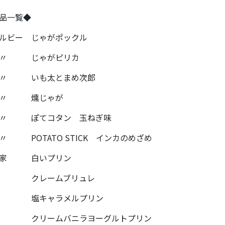
品一覧◆
ルビー じゃがポックル
 〃 じゃがピリカ
 〃 いも太とまめ次郎
 〃 燻じゃが
 〃 ぽてコタン 玉ねぎ味
〃 POTATO STICK インカのめざめ
牧家 白いプリン
〃 クレームブリュレ
〃 塩キャラメルプリン
〃 クリームバニラヨーグルトプリン