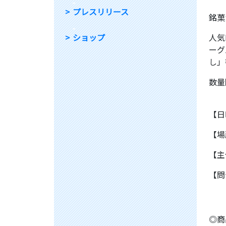
-
プレスリリース
銘菓
-
ショップ
人気
ーグ
し」
数量
【日
【場
【主
【問
◎商