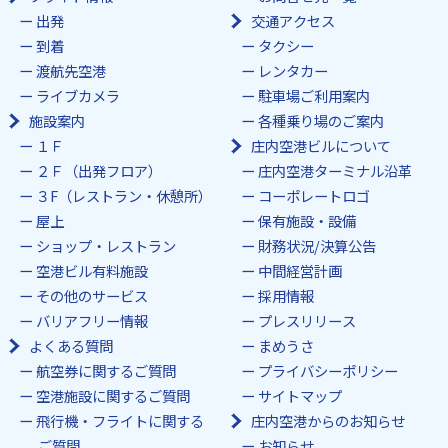
出発
交通アクセス
到着
タクシー
渡航先空港
レンタカー
ライブカメラ
駐車場ご利用案内
施設案内
各種乗り場のご案内
１Ｆ
庄内空港ビルについて
２Ｆ（出発フロア）
庄内空港ターミナル沿革
３F（レストラン・休憩所）
コーポレートロゴ
屋上
保有施設・設備
ショップ・レストラン
財務状況/決算公告
空港ビル有料施設
中間経営計画
その他のサービス
採用情報
バリアフリー情報
プレスリリース
よくある質問
まめうさ
航空券に関するご質問
プライバシーポリシー
空港施設に関するご質問
サイトマップ
飛行機・フライトに関する
庄内空港からのお知らせ
ご質問
お知らせ