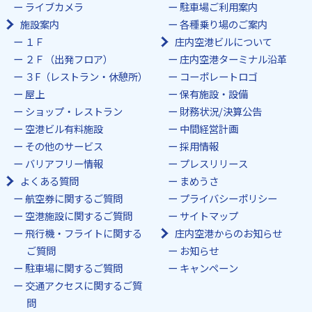
ライブカメラ
駐車場ご利用案内
施設案内
各種乗り場のご案内
１Ｆ
庄内空港ビルについて
２Ｆ（出発フロア）
庄内空港ターミナル沿革
３F（レストラン・休憩所）
コーポレートロゴ
屋上
保有施設・設備
ショップ・レストラン
財務状況/決算公告
空港ビル有料施設
中間経営計画
その他のサービス
採用情報
バリアフリー情報
プレスリリース
よくある質問
まめうさ
航空券に関するご質問
プライバシーポリシー
空港施設に関するご質問
サイトマップ
飛行機・フライトに関する
庄内空港からのお知らせ
ご質問
お知らせ
駐車場に関するご質問
キャンペーン
交通アクセスに関するご質
問