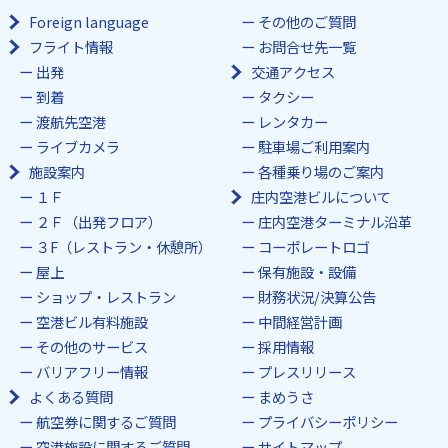
Foreign language
その他のご質問
フライト情報
お問合せ先一覧
出発
交通アクセス
到着
タクシー
渡航先空港
レンタカー
ライブカメラ
駐車場ご利用案内
施設案内
各種乗り場のご案内
１Ｆ
庄内空港ビルについて
２Ｆ（出発フロア）
庄内空港ターミナル沿革
３F（レストラン・休憩所）
コーポレートロゴ
屋上
保有施設・設備
ショップ・レストラン
財務状況/決算公告
空港ビル有料施設
中間経営計画
その他のサービス
採用情報
バリアフリー情報
プレスリリース
よくある質問
まめうさ
航空券に関するご質問
プライバシーポリシー
空港施設に関するご質問
サイトマップ