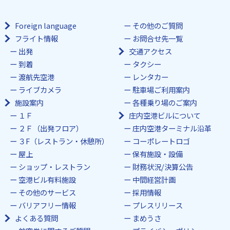
Foreign language
その他のご質問
フライト情報
お問合せ先一覧
出発
交通アクセス
到着
タクシー
渡航先空港
レンタカー
ライブカメラ
駐車場ご利用案内
施設案内
各種乗り場のご案内
１Ｆ
庄内空港ビルについて
２Ｆ（出発フロア）
庄内空港ターミナル沿革
３F（レストラン・休憩所）
コーポレートロゴ
屋上
保有施設・設備
ショップ・レストラン
財務状況/決算公告
空港ビル有料施設
中間経営計画
その他のサービス
採用情報
バリアフリー情報
プレスリリース
よくある質問
まめうさ